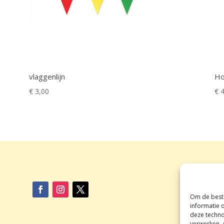
vlaggenlijn
Ho
€
3,00
€
4
Om de beste
informatie 
deze techno
verwerken. 