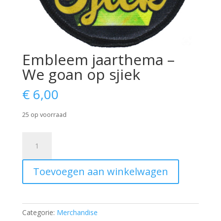
Embleem jaarthema –
We goan op sjiek
€
6,00
25 op voorraad
Embleem
jaarthema
-
Toevoegen aan winkelwagen
We
goan
op
sjiek
Categorie:
Merchandise
aantal