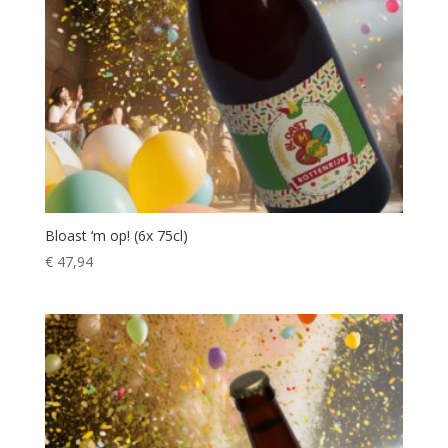
Bloast ‘m op! (6x 75cl)
€
47,94